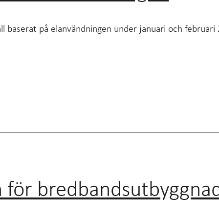
shåll baserat på elanvändningen under januari och februa
en för bredbandsutbyggna