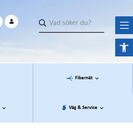
Sök
Open 
Fibernät
Väg & Service