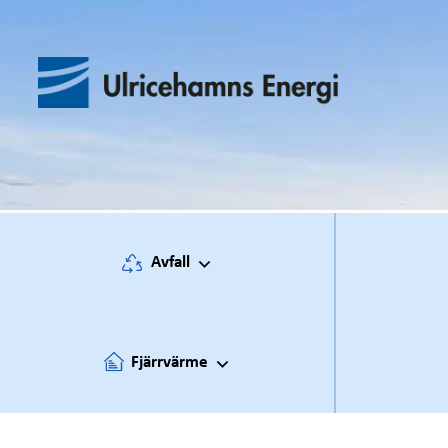
Hoppa
till
innehåll
Avfall
Fjärrvärme