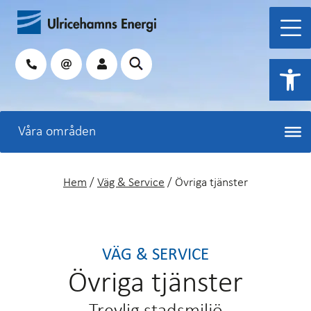
Hoppa
till
innehåll
Sök
Open 
Hem
/
Väg & Service
/
Övriga tjänster
VÄG & SERVICE
Övriga tjänster