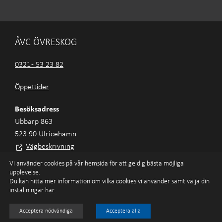
ÅVC ÖVRESKOG
0321 - 53 23 82
Öppettider
Besöksadress
Ubbarp 863
523 90 Ulricehamn
Vägbeskrivning
Vi använder cookies på vår hemsida för att ge dig bästa möjliga
upplevelse.
Du kan hitta mer information om vilka cookies vi använder samt välja din
Ulricehamns Energi AB
inställningar
här
.
Tillgänglighet
Integritetspolicy
Cookies
©
Ella&Sigrid
Acceptera nödvändiga
Acceptera alla