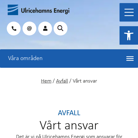
Hoppa
till
innehåll
Sök
Open 
Hem
/
Avfall
/
Vårt ansvar
AVFALL
Vårt ansvar
Det är vi på Ulricehamns Energi som ansvarar för