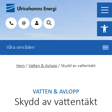
Hoppa
till
innehåll
Sök
Open 
Hem
/
Vatten & Avlopp
/
Skydd av vattentäkt
VATTEN & AVLOPP
Skydd av vattentäkt