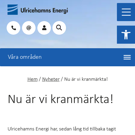
Hoppa
till
innehåll
Sök
Open 
Hem
/
Nyheter
/
Nu är vi kranmärkta!
Nu är vi kranmärkta!
Ulricehamns Energi har, sedan lång tid tillbaka tagit