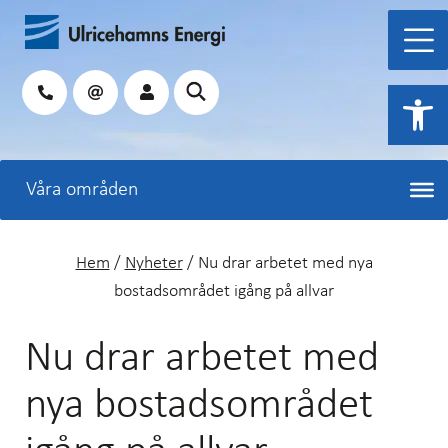
Hoppa
till
innehåll
Sök
Open 
Hem
/
Nyheter
/
Nu drar arbetet med nya
bostadsområdet igång på allvar
Nu drar arbetet med
nya bostadsområdet