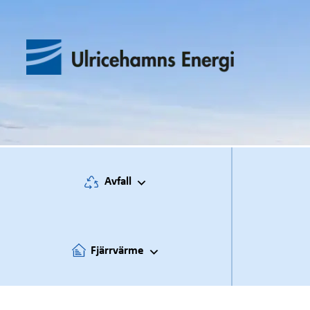
Hoppa
till
innehåll
Avfall
Fjärrvärme