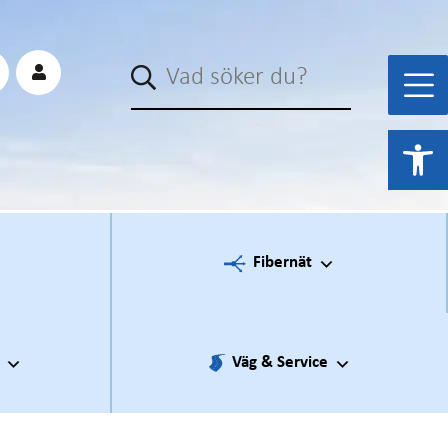
Sök
Open 
Fibernät
Väg & Service