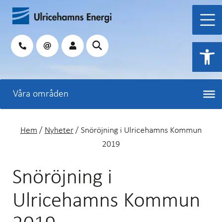
Hoppa
till
innehåll
Sök
Open 
Hem
/
Nyheter
/
Snöröjning i Ulricehamns Kommun
2019
Snöröjning i
Ulricehamns Kommun