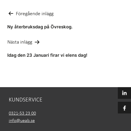
Inläggsnavigering
Föregående inlägg
Ny återbruksdag på Övreskog.
Nästa inlägg
Idag den 23 Januari firar vi elens dag!
KUNDSERVICE
0321-53 23 00
info@ueab.se