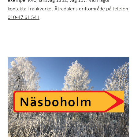
exempel R40, länsväg 1352, väg 157. Vid frågor
kontakta Trafikverket Ätradalens driftområde på telefon
010-47 61 541
.