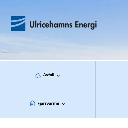
Hoppa
till
innehåll
Avfall
Fjärrvärme