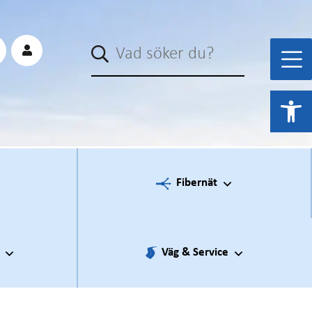
Sök
Open 
Fibernät
Väg & Service