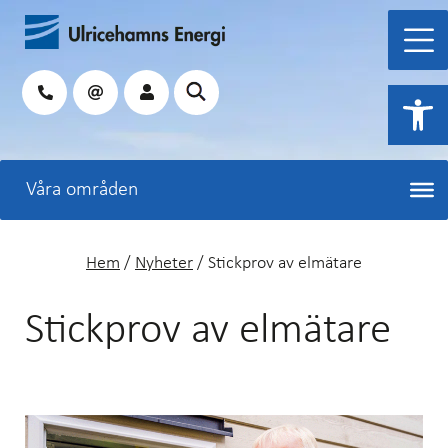
Hoppa
till
innehåll
Sök
Open 
Hem
/
Nyheter
/
Stickprov av elmätare
Stickprov av elmätare