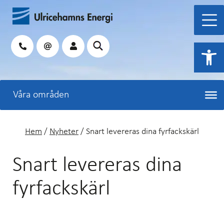
Hoppa
till
innehåll
Sök
Open 
Hem
/
Nyheter
/
Snart levereras dina fyrfackskärl
Snart levereras dina
fyrfackskärl