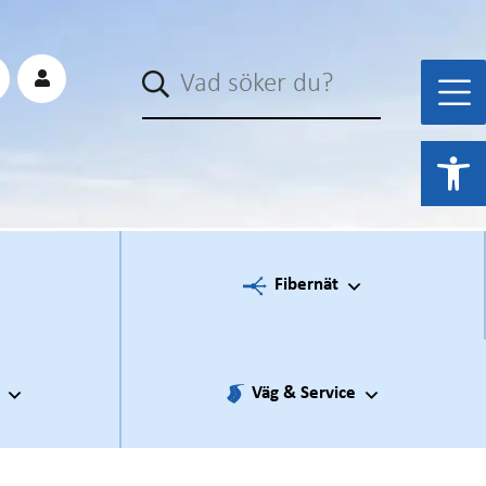
Sök
Open 
Fibernät
Väg & Service