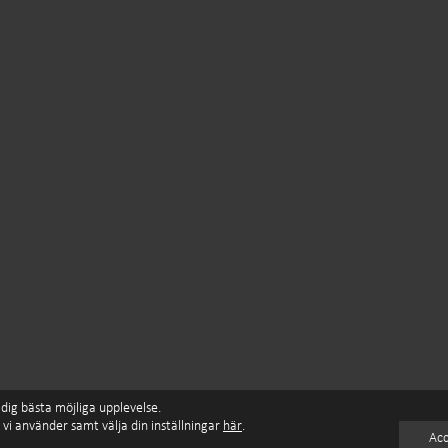
es
©
Ella&Sigrid
dig bästa möjliga upplevelse.
 vi använder samt välja din inställningar
här
.
Acc