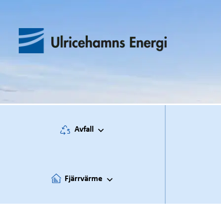
Hoppa
till
innehåll
Avfall
Fjärrvärme