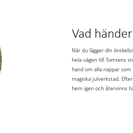
Vad händer
När du lägger din önskeli
hela vägen till Tomtens s
hand om alla nappar som l
magiska julverkstad. Efte
hem igen och återvinns hä