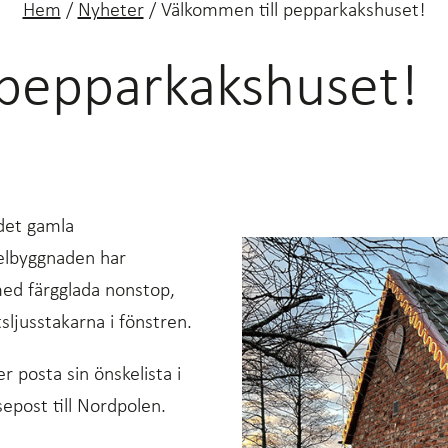
Hem
/
Nyheter
/
Välkommen till pepparkakshuset!
 pepparkakshuset!
 det gamla
gelbyggnaden har
med färgglada nonstop,
sljusstakarna i fönstren.
r posta sin önskelista i
epost till Nordpolen.