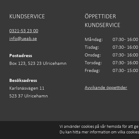
KUNDSERVICE
ÖPPETTIDER
KUNDSERVICE
0321-53 23 00
info@ueab.se
Måndag:
07:30 - 16:00
Tisdag:
07:30 - 16:00
Onsdag:
07:30 - 16:00
Postadress
Torsdag:
07:30 - 16:00
Box 123, 523 23 Ulricehamn
Fredag:
07:30 - 15:00
Besöksadress
Avvikande öppettider
Karlsnäsvägen 11
523 37 Ulricehamn
Ulricehamns Energi AB
Tillgänglighet
Integritetspolicy
Cooki
Vi använder cookies på vår hemsida för att ge 
Du kan hitta mer information om vilka cookies