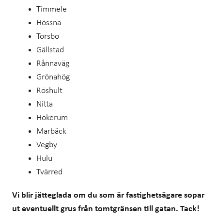
Timmele
Hössna
Torsbo
Gällstad
Rånnaväg
Grönahög
Röshult
Nitta
Hökerum
Marbäck
Vegby
Hulu
Tvärred
Vi blir jätteglada om du som är fastighetsägare sopar
ut eventuellt grus från tomtgränsen till gatan. Tack!