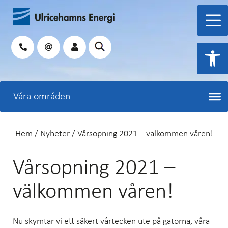
Hoppa
till
innehåll
Sök
Open 
Hem
/
Nyheter
/
Vårsopning 2021 – välkommen våren!
Vårsopning 2021 –
välkommen våren!
Nu skymtar vi ett säkert vårtecken ute på gatorna, våra