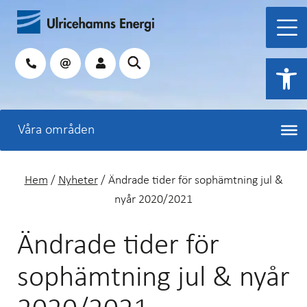
Hoppa
till
innehåll
Sök
Open 
Hem
/
Nyheter
/
Ändrade tider för sophämtning jul &
nyår 2020/2021
Ändrade tider för
sophämtning jul & nyår