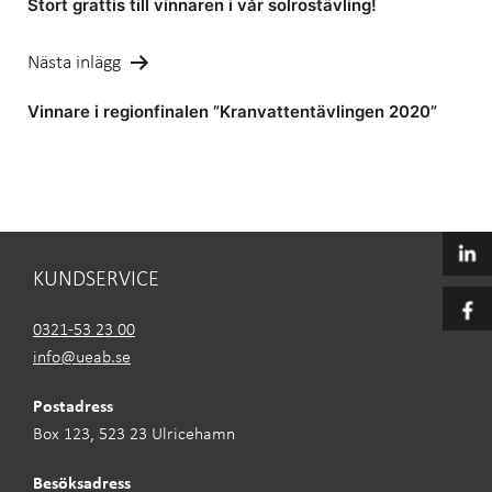
Stort grattis till vinnaren i vår solrostävling!
Nästa inlägg
Vinnare i regionfinalen ”Kranvattentävlingen 2020”
KUNDSERVICE
0321-53 23 00
info@ueab.se
Postadress
Box 123, 523 23 Ulricehamn
Besöksadress