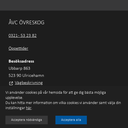
ÅVC ÖVRESKOG
0321 - 53 23 82
Öppettider
Besöksadress
Ubbarp 863
523 90 Ulricehamn
Vägbeskrivning
Vi använder cookies på vår hemsida för att ge dig bästa möjliga
upplevelse.
Du kan hitta mer information om vilka cookies vi använder samt välja din
Ulricehamns Energi AB
inställningar
här
.
Tillgänglighet
Integritetspolicy
Cookies
©
Ella&Sigrid
Acceptera nödvändiga
Acceptera alla