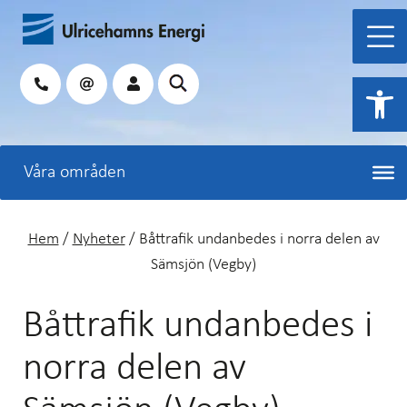
Hoppa
till
innehåll
Sök
Open 
Hem
/
Nyheter
/
Båttrafik undanbedes i norra delen av
Sämsjön (Vegby)
Båttrafik undanbedes i
norra delen av