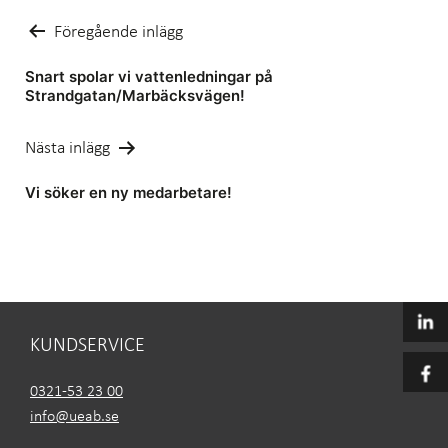
Inläggsnavigering
Föregående inlägg
Snart spolar vi vattenledningar på
Strandgatan/Marbäcksvägen!
Nästa inlägg
Vi söker en ny medarbetare!
KUNDSERVICE
0321-53 23 00
info@ueab.se