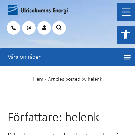
Hoppa
till
innehåll
Sök
Open 
Hem
/
Articles posted by helenk
Författare:
helenk