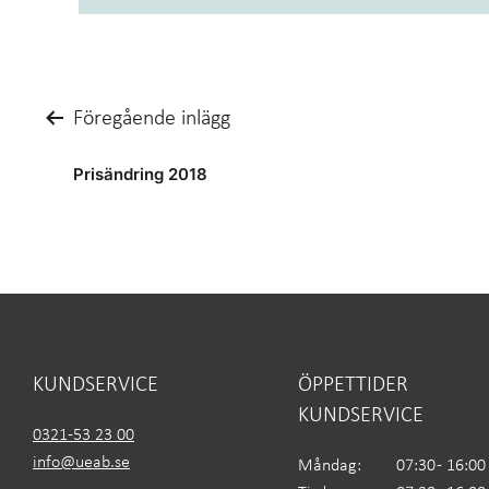
Inläggsnavigering
Föregående inlägg
Prisändring 2018
KUNDSERVICE
ÖPPETTIDER
KUNDSERVICE
0321-53 23 00
info@ueab.se
Måndag:
07:30 - 16:00