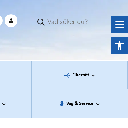
Sök
Open 
Fibernät
Väg & Service