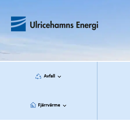
Hoppa
till
innehåll
Avfall
Fjärrvärme