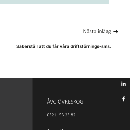
Nästa inlägg
Säkerställ att du får våra driftstörnings-sms.
ÅVC ÖVRESKOG
0321 - 53 23 82