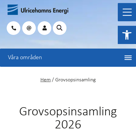
Hoppa
till
innehåll
Sök
Open 
Hem
/
Grovsopsinsamling
Grovsopsinsamling
2026