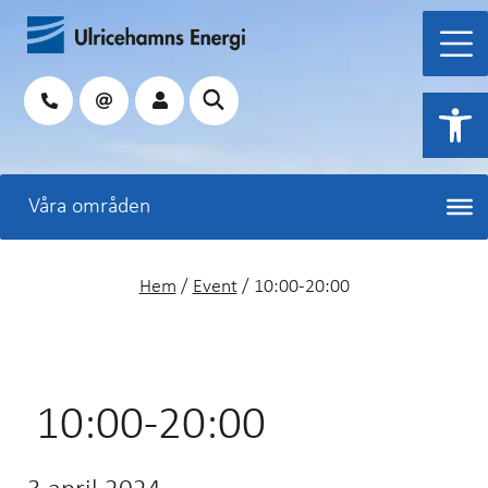
Hoppa
till
innehåll
Sök
Open 
Hem
/
Event
/
10:00-20:00
10:00-20:00