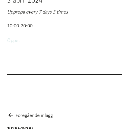
3 april 2024
Upprepa every 7 days 3 times
10:00-20:00
Öppet
Inläggsnavigering
Föregående inlägg
10:00-18:00