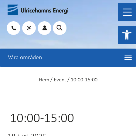
Hoppa
till
innehåll
Sök
Open 
Hem
/
Event
/
10:00-15:00
10:00-15:00