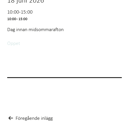
18 juni 2026
10:00-15:00
10:00 - 15:00
Dag innan midsommarafton
Öppet
Inläggsnavigering
Föregående inlägg