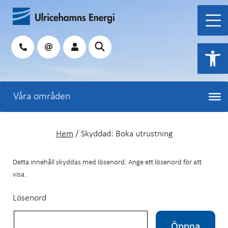
Hoppa
till
innehåll
Sök
Open 
Hem
/
Skyddad: Boka utrustning
Detta innehåll skyddas med lösenord. Ange ett lösenord för att
visa.
Lösenord